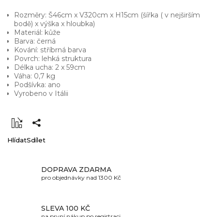
Rozměry: Š46cm x V320cm x H15cm (šířka ( v nejširším
bodě) x výška x hloubka)
Materiál: kůže
Barva: černá
Kování: stříbrná barva
Povrch: lehká struktura
Délka ucha: 2 x 59cm
Váha: 0,7 kg
Podšívka: ano
Vyrobeno v Itálii
Hlídat
Sdílet
DOPRAVA ZDARMA
pro objednávky nad 1300 Kč
SLEVA 100 KČ
na první nákup po registraci