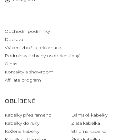
Informace pro vás
Obchodní podmínky
Doprava
Vrácení zboží a reklamace
Podmínky ochrany osobních údajů
O nás
Kontakty a showroom
Affiliate program
OBLÍBENÉ
Kabelky přes rameno
Dámské kabelky
Kabelky do ruky
Zlatá kabelka
Kožené kabelky
Stříbrná kabelka
Kabelka s třásněmi
Žlutá kabelka