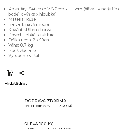
Rozměry: Š46cm x V320cm x H15cm (šířka ( v nejširším
bodě) x výška x hloubka)
Materiál: kůže
Barva: tmavě modrá
Kování: stříbrná barva
Povrch: lehká struktura
Délka ucha: 2 x 59cm
Váha: 0,7 kg
Podšívka: ano
Vyrobeno v Itálii
Hlídat
Sdílet
DOPRAVA ZDARMA
pro objednávky nad 1300 Kč
SLEVA 100 KČ
na první nákup po registraci