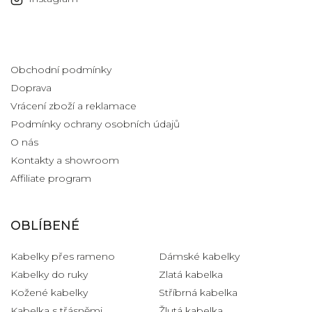
Informace pro vás
Obchodní podmínky
Doprava
Vrácení zboží a reklamace
Podmínky ochrany osobních údajů
O nás
Kontakty a showroom
Affiliate program
OBLÍBENÉ
Kabelky přes rameno
Dámské kabelky
Kabelky do ruky
Zlatá kabelka
Kožené kabelky
Stříbrná kabelka
Kabelka s třásněmi
Žlutá kabelka