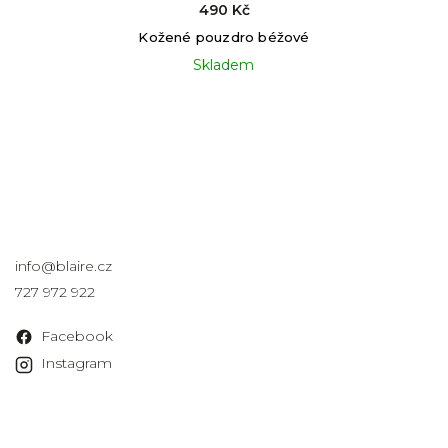
490 Kč
Kožené pouzdro béžové
Skladem
Kontakt
info
@
blaire.cz
727 972 922
Facebook
Instagram
Informace pro vás