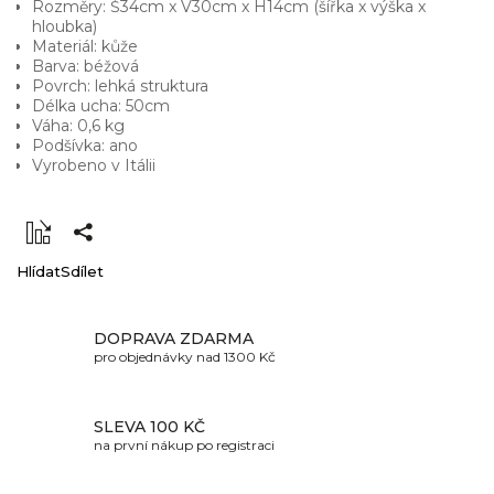
Rozměry: Š34cm x V30cm x H14cm (šířka x výška x
hloubka)
Materiál: kůže
Barva: béžová
Povrch: lehká struktura
Délka ucha: 50cm
Váha: 0,6 kg
Podšívka: ano
Vyrobeno v Itálii
Hlídat
Sdílet
DOPRAVA ZDARMA
pro objednávky nad 1300 Kč
SLEVA 100 KČ
na první nákup po registraci