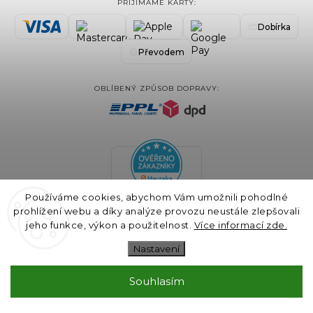
PŘIJÍMÁME KARTY:
Dobírka
Převodem
OBLÍBENÝ ZPŮSOB DOPRAVY:
Používáme cookies, abychom Vám umožnili pohodlné
prohlížení webu a díky analýze provozu neustále zlepšovali
jeho funkce, výkon a použitelnost.
Více informací zde.
Nastavení
Souhlasím
COPYRIGHT 2024 BLAIRE.CZ VŠECHNA PRÁVA VYHRAZENA
VYTVOŘIL
SHOPTET
& DESIGN A KÓDOVÁNÍ
GALANDR.COM