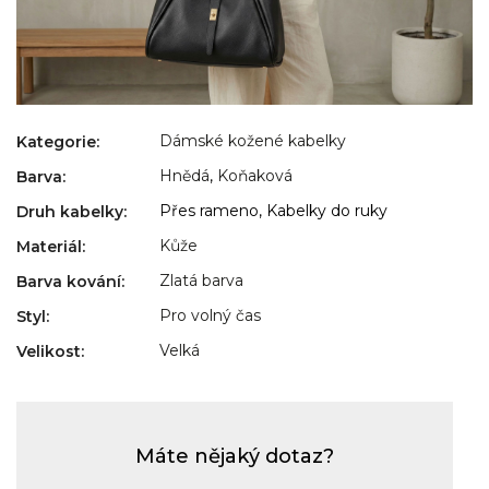
Dámské kožené kabelky
Kategorie
:
Hnědá
,
Koňaková
Barva
:
Přes rameno, Kabelky do ruky
Druh kabelky
:
Kůže
Materiál
:
Zlatá barva
Barva kování
:
Pro volný čas
Styl
:
Velká
Velikost
:
Máte nějaký dotaz?