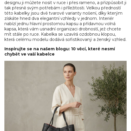
designu ji můžete nosit v ruce i přes rameno, a přizpůsobit ji
tak přesně svým potřebám i příležitosti. Velkou předností
této kabelky jsou dvě tvarové varianty nošení, díky kterým
získáte hned dva elegantní vzhledy v jednom. Interiér
nabízí jednu hlavní prostornou kapsu a přídavnou volná
kapsa, která vám usnadní organizaci drobností, jež chcete
mít stále po ruce. Kabelka se uzavírá ozdobnou klopou,
která celému modelu dodává sofistikovaný a ženský vzhled.
Inspirujte se na našem blogu: 10 věcí, které nesmí
chybět ve vaší kabelce