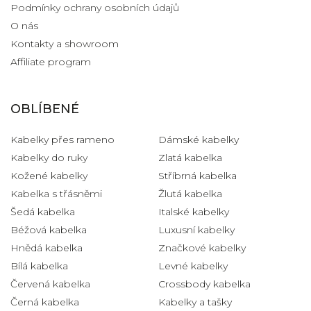
Podmínky ochrany osobních údajů
O nás
Kontakty a showroom
Affiliate program
OBLÍBENÉ
Kabelky přes rameno
Dámské kabelky
Kabelky do ruky
Zlatá kabelka
Kožené kabelky
Stříbrná kabelka
Kabelka s třásněmi
Žlutá kabelka
Šedá kabelka
Italské kabelky
Béžová kabelka
Luxusní kabelky
Hnědá kabelka
Značkové kabelky
Bílá kabelka
Levné kabelky
Červená kabelka
Crossbody kabelka
Černá kabelka
Kabelky a tašky