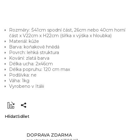
Rozměry: Š41cm spodní část, 26cm nebo 40cm horní
část x V22cm x H22cm (šířka x výška x hloubka)
Materiál: kůže
Barva: koňakově hnědá
Povrch: lehká struktura
Kování: zlatá barva
Délka ucha: 2x46cm
Délka popruhu: 120 cm max
Podšívka: ne
Váha: 1kg
Vyrobeno v Itálii
Hlídat
Sdílet
DOPRAVA ZDARMA