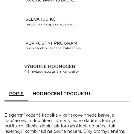
pro objednávky nad 1300 Kč
SLEVA 100 KČ
na první nákup po registraci
VĚRNOSTNÍ PROGRAM
pro každého věrného zákazníka
VÝBORNÉ HODNOCENÍ
4,9 hvězdy jsou známka kvality
POPIS
HODNOCENÍ PRODUKTU
Elegantní kožená kabelka v koňakově hnědé barvě je
nadčasovým doplňkem, který snadno sladíte s každým
outfitem. Skvěle doplní jak formální look do práce, tak i
ležérnější kombinaci na běžné nošení. Díky promyšlenému