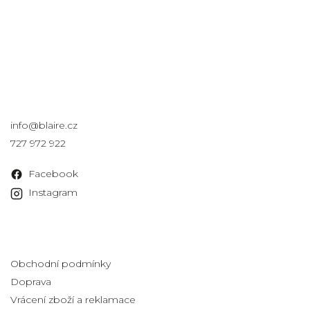
Kontakt
info
@
blaire.cz
727 972 922
Facebook
Instagram
Informace pro vás
Obchodní podmínky
Doprava
Vrácení zboží a reklamace