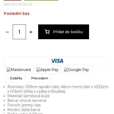
Kód:
K01247-002-02
Poslední kus
Přidat do košíku
Dobírka
Převodem
Rozměry: Š39cm spodní část, 48cm horní část x V23,5cm
x H15cm (šířka x výška x hloubka)
Materiál: semišová kůže
Barva: vínově červená
Povrch: jemný vlas
Kování: zlatá barva