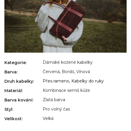
Dámské kožené kabelky
Kategorie
:
Červená
,
Bordó
,
Vínová
Barva
:
Přes rameno, Kabelky do ruky
Druh kabelky
:
Kombinace semiš kůže
Materiál
:
Zlatá barva
Barva kování
:
Pro volný čas
Styl
:
Velká
Velikost
: