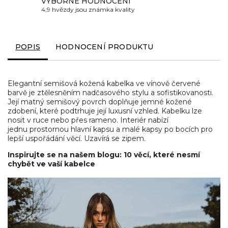
VÝBORNÉ HODNOCENÍ
4,9 hvězdy jsou známka kvality
POPIS
HODNOCENÍ PRODUKTU
Elegantní semišová kožená kabelka ve vínově červené
barvě je ztělesněním nadčasového stylu a sofistikovanosti.
Její matný semišový povrch doplňuje jemné kožené
zdobení, které podtrhuje její luxusní vzhled. Kabelku lze
nosit v ruce nebo přes rameno. Interiér nabízí
jednu prostornou hlavní kapsu a malé kapsy po bocích pro
lepší uspořádání věcí. Uzavírá se zipem.
Inspirujte se na našem blogu: 10 věcí, které nesmí
chybět ve vaší kabelce