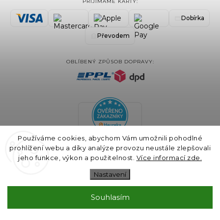
PŘIJÍMÁME KARTY:
Dobírka
Převodem
OBLÍBENÝ ZPŮSOB DOPRAVY:
Používáme cookies, abychom Vám umožnili pohodlné
prohlížení webu a díky analýze provozu neustále zlepšovali
jeho funkce, výkon a použitelnost.
Více informací zde.
Nastavení
Souhlasím
COPYRIGHT 2024 BLAIRE.CZ VŠECHNA PRÁVA VYHRAZENA
VYTVOŘIL
SHOPTET
& DESIGN A KÓDOVÁNÍ
GALANDR.COM