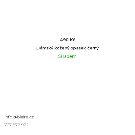
590 Kč
ámská kožená peněženka Noemi černá
Skladem
Kontakt
info
@
blaire.cz
727 972 922