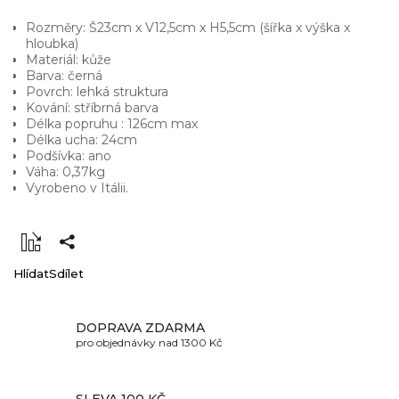
Rozměry: Š23cm x V12,5cm x H5,5cm (šířka x výška x
hloubka)
Materiál: kůže
Barva: černá
Povrch: lehká struktura
Kování: stříbrná barva
Délka popruhu : 126cm max
Délka ucha: 24cm
Podšívka: ano
Váha: 0,37kg
Vyrobeno v Itálii.
Hlídat
Sdílet
DOPRAVA ZDARMA
pro objednávky nad 1300 Kč
SLEVA 100 KČ