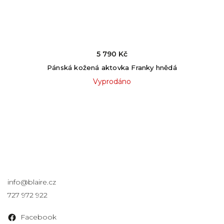
5 790 Kč
Pánská kožená aktovka Franky hnědá
Vyprodáno
Kontakt
info
@
blaire.cz
727 972 922
Facebook