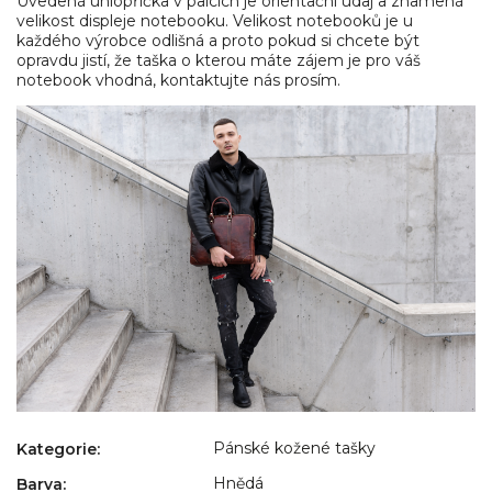
Uvedená uhlopříčka v palcích je orientační údaj a znamená
velikost displeje notebooku. Velikost notebooků je u
každého výrobce odlišná a proto pokud si chcete být
opravdu jistí, že taška o kterou máte zájem je pro váš
notebook vhodná, kontaktujte nás prosím.
Pánské kožené tašky
Kategorie
:
Hnědá
Barva
: