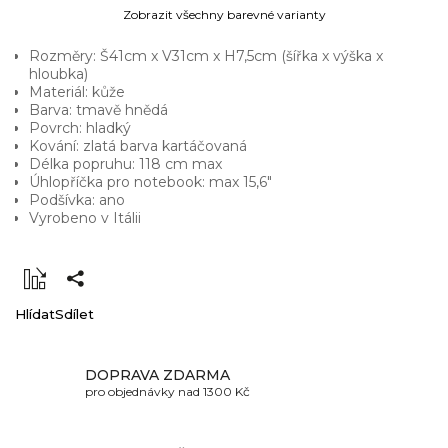
Zobrazit všechny barevné varianty
Rozměry: Š41cm x V31cm x H7,5cm (šířka x výška x
hloubka)
Materiál: kůže
Barva: tmavě hnědá
Povrch: hladký
Kování: zlatá barva kartáčovaná
Délka popruhu: 118 cm max
Úhlopříčka pro notebook: max 15,6"
Podšívka: ano
Vyrobeno v Itálii
Hlídat
Sdílet
DOPRAVA ZDARMA
pro objednávky nad 1300 Kč