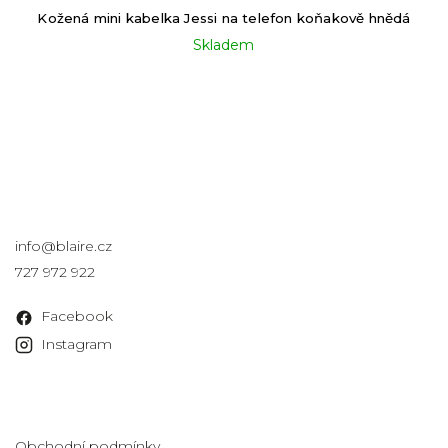
Kožená mini kabelka Jessi na telefon koňakově hnědá
Skladem
Kontakt
info
@
blaire.cz
727 972 922
Facebook
Instagram
Informace pro vás
Obchodní podmínky