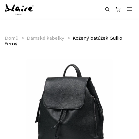
Domů
Dámské kabelky
Kožený batůžek Guilio
černý