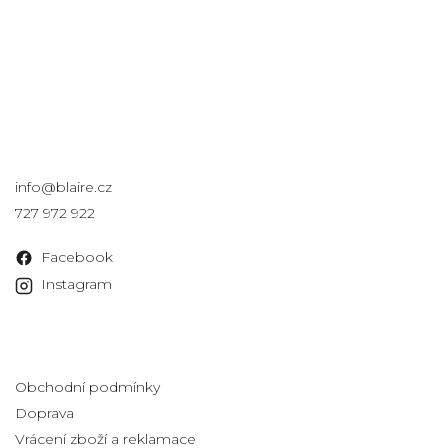
Kontakt
info
@
blaire.cz
727 972 922
Facebook
Instagram
Informace pro vás
Obchodní podmínky
Doprava
Vrácení zboží a reklamace