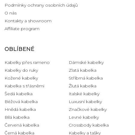
Podmínky ochrany osobních údajů
O nás
Kontakty a showroom
Affiliate program
OBLÍBENÉ
Kabelky přes rameno
Dámské kabelky
Kabelky do ruky
Zlatá kabelka
Kožené kabelky
Stříbrná kabelka
Kabelka s třásněmi
Žlutá kabelka
Šedá kabelka
Italské kabelky
Béžová kabelka
Luxusní kabelky
Hnědá kabelka
Značkové kabelky
Bílá kabelka
Levné kabelky
Červená kabelka
Crossbody kabelka
Černá kabelka
Kabelky a tašky