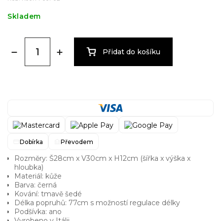
Skladem
Přidat do košíku
Dobírka
Převodem
Rozměry: Š28cm x V30cm x H12cm (šířka x výška x
hloubka)
Materiál: kůže
Barva: černá
Kování: tmavě šedé
Délka popruhů: 77cm s možností regulace délky
Podšívka: ano
Vyrobeno v Itálii