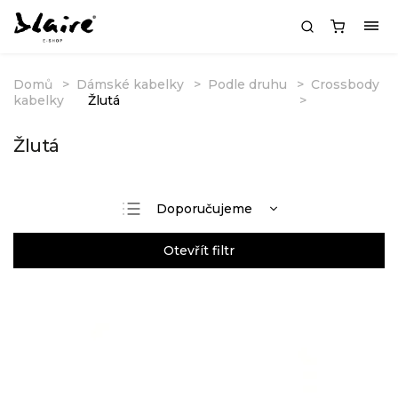
Domů
Dámské kabelky
Podle druhu
Crossbody
kabelky
Žlutá
Žlutá
Doporučujeme
Nejlevnější
Otevřít filtr
Nejdražší
Nejprodávanější
Abecedně