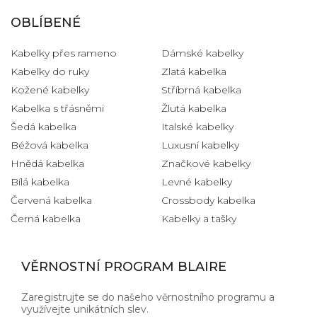
OBLÍBENÉ
Kabelky přes rameno
Dámské kabelky
Kabelky do ruky
Zlatá kabelka
Kožené kabelky
Stříbrná kabelka
Kabelka s třásněmi
Žlutá kabelka
Šedá kabelka
Italské kabelky
Béžová kabelka
Luxusní kabelky
Hnědá kabelka
Značkové kabelky
Bílá kabelka
Levné kabelky
Červená kabelka
Crossbody kabelka
Černá kabelka
Kabelky a tašky
VĚRNOSTNÍ PROGRAM BLAIRE
Zaregistrujte se do našeho věrnostního programu a
využívejte unikátních slev.