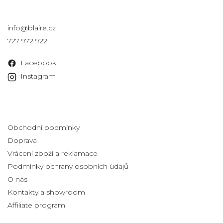
Kontakt
info
@
blaire.cz
727 972 922
Facebook
Instagram
Informace pro vás
Obchodní podmínky
Doprava
Vrácení zboží a reklamace
Podmínky ochrany osobních údajů
O nás
Kontakty a showroom
Affiliate program