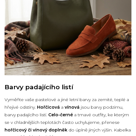
Barvy padajícího listí
Vyměňte vaše pastelové a jiné letní barvy za zemité, teplé a
hřejivé odstíny.
Hořčicová
a
vínová
jsou barvy podzimu,
barvy padajícího listí.
Celo-černé
a tmavé outfity, ke kterým
se v chladnějších teplotách často uchylujeme, přenese
hořčicový či vínový doplněk
do úplně jiných výšin. Kabelka