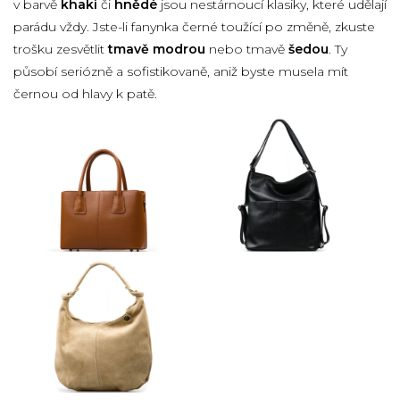
v barvě
khaki
či
hnědé
jsou nestárnoucí klasiky, které udělají
parádu vždy. Jste-li fanynka černé toužící po změně, zkuste
trošku zesvětlit
tmavě modrou
nebo tmavě
šedou
. Ty
působí seriózně a sofistikovaně, aniž byste musela mít
černou od hlavy k patě.