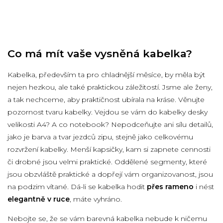
Co má mít vaše vysněná kabelka?
Kabelka, především ta pro chladnější měsíce, by měla být
nejen hezkou, ale také praktickou záležitostí. Jsme ale ženy,
a tak nechceme, aby praktičnost ubírala na kráse. Věnujte
pozornost tvaru kabelky. Vejdou se vám do kabelky desky
velikosti A4? A co notebook? Nepodceňujte ani sílu detailů,
jako je barva a tvar jezdců zipu, stejně jako celkovému
rozvržení kabelky. Menší kapsičky, kam si zapnete cennosti
či drobné jsou velmi praktické. Oddělené segmenty, které
jsou obzvláště praktické a dopřejí vám organizovanost, jsou
na podzim vítané. Dá-li se kabelka hodit
přes rameno
i nést
elegantně v ruce
, máte vyhráno.
Nebojte se, že se vám barevná kabelka nebude k ničemu