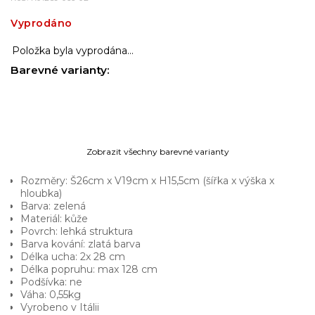
Vyprodáno
Položka byla vyprodána…
Barevné varianty:
Zobrazit všechny barevné varianty
Rozměry: Š26cm x V19cm x H15,5cm (šířka x výška x
hloubka)
Barva: zelená
Materiál: kůže
Povrch: lehká struktura
Barva kování: zlatá barva
Délka ucha: 2x 28 cm
Délka popruhu: max 128 cm
Podšívka: ne
Váha: 0,55kg
Vyrobeno v Itálii