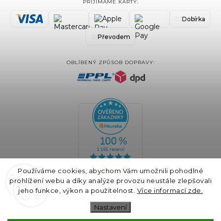
PŘIJÍMÁME KARTY:
Dobírka
Převodem
OBLÍBENÝ ZPŮSOB DOPRAVY:
Používáme cookies, abychom Vám umožnili pohodlné
prohlížení webu a díky analýze provozu neustále zlepšovali
jeho funkce, výkon a použitelnost.
Více informací zde.
COPYRIGHT 2024 BLAIRE.CZ VŠECHNA PRÁVA VYHRAZENA
Nastavení
VYTVOŘIL
SHOPTET
& DESIGN A KÓDOVÁNÍ
GALANDR.COM