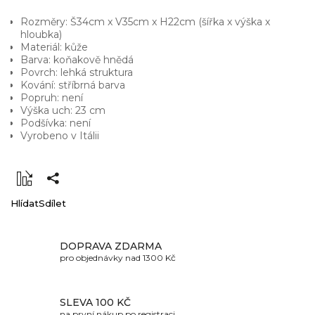
Rozměry: Š34cm x V35cm x H22cm (šířka x výška x
hloubka)
Materiál: kůže
Barva: koňakově hnědá
Povrch: lehká struktura
Kování: stříbrná barva
Popruh: není
Výška uch: 23 cm
Podšívka: není
Vyrobeno v Itálii
Hlídat
Sdílet
DOPRAVA ZDARMA
pro objednávky nad 1300 Kč
SLEVA 100 KČ
na první nákup po registraci