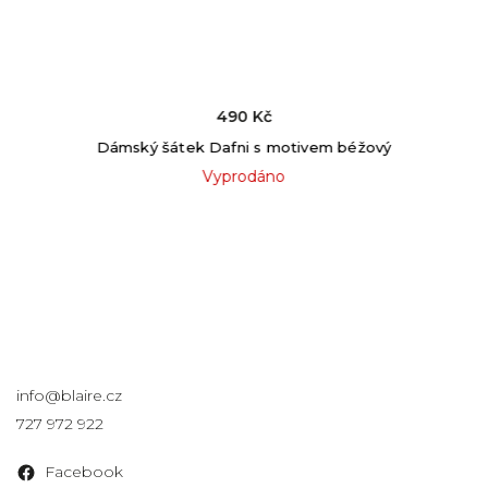
490 Kč
Dámský šátek Dafni s motivem béžový
Vyprodáno
Kontakt
info
@
blaire.cz
727 972 922
Facebook